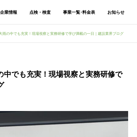
企業情報
点検・検査
事業一覧･料金表
お知らせ
大雨の中でも充実！現場視察と実務研修で学び満載の一日｜建設業界ブログ
Company
会社概要
の中でも充実！現場視察と実務研修で
グ
の検査
中古住宅の検査
分譲：戸建て･マンシ
戸建て･マンション