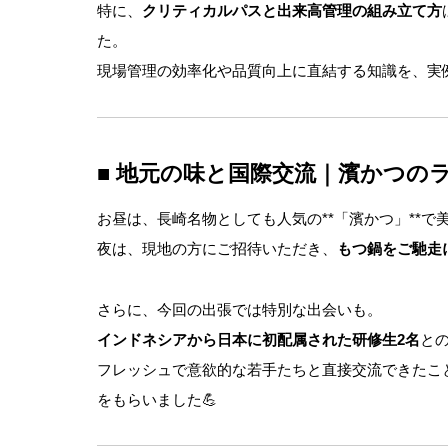
特に、
クリティカルパスと出来高管理の組み立て方
た。
現場管理の効率化や品質向上に直結する知識を、実
■ 地元の味と国際交流｜濱かつの
お昼は、長崎名物としても人気の**「濱かつ」**で
夜は、現地の方にご招待いただき、
もつ鍋をご馳走
さらに、今回の出張では特別な出会いも。
インドネシアから日本に初配属された研修生2名
と
フレッシュで意欲的な若手たちと直接交流できたこ
をもらいました💪