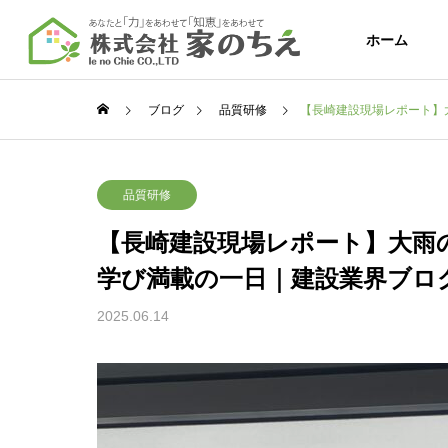
ホーム
ブログ
品質研修
【長崎建設現場レポート】
Company
Message
品質研修
代表挨拶
会社概要
【長崎建設現場レポート】大雨
Service
学び満載の一日｜建設業界ブロ
サービス
2025.06.14
新築住宅
注文：戸建て/
ョン