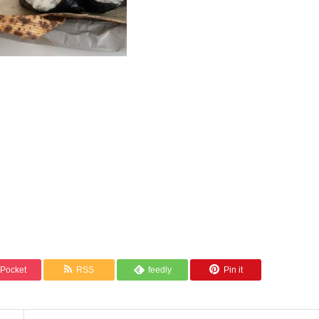
Pocket
RSS
feedly
Pin it