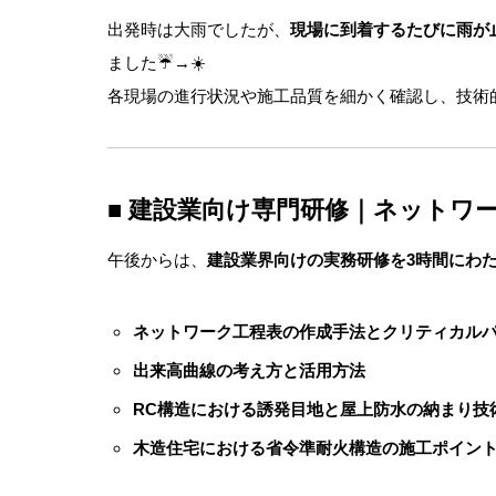
出発時は大雨でしたが、
現場に到着するたびに雨が
ました☔️→☀️
各現場の進行状況や施工品質を細かく確認し、技術
■ 建設業向け専門研修｜ネットワ
午後からは、
建設業界向けの実務研修を3時間にわ
ネットワーク工程表の作成手法とクリティカル
出来高曲線の考え方と活用方法
RC構造における誘発目地と屋上防水の納まり技
木造住宅における省令準耐火構造の施工ポイン