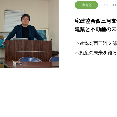
2025.09
講演会
宅建協会西三河支
建築と不動産の未
宅建協会西三河支部
不動産の未来を語る
催された「宅建青年
師として登壇し、セ
た。今回のセミナー
化や今後の国策によ