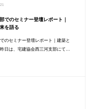
.21
部でのセミナー登壇レポート｜
来を語る
でのセミナー登壇レポート｜建築と
昨日は、宅建協会西三河支部にて開
部同好会 不動産情報研究会」に講
ミナーを実施させていただきまし
では、建設業界を取り巻く市況の変
る影響、そしてそれが不動産