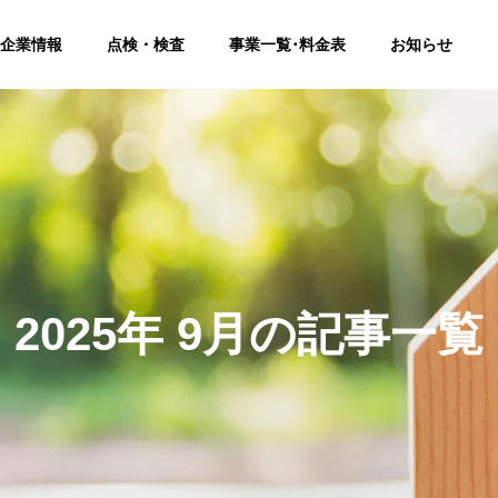
企業情報
点検・検査
事業一覧･料金表
お知らせ
Company
会社概要
2025年 9月の記事一覧
の検査
中古住宅の検査
分譲：戸建て･マンシ
戸建て･マンション