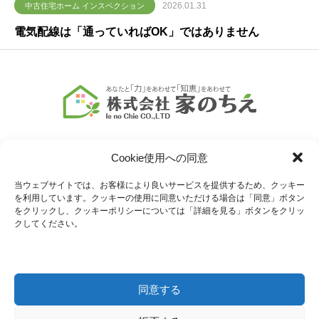
2026.01.31
中古住宅ホーム インスペクション
電気配線は「通っていればOK」ではありません
Cookie使用への同意
当ウェブサイトでは、お客様により良いサービスを提供するため、クッキー
を利用しています。クッキーの使用に同意いただける場合は「同意」ボタン
COMPANY
SERVICE
をクリックし、クッキーポリシーについては「詳細を見る」ボタンをクリッ
クしてください。
会社情報
業務内容
MENU
CONTACT
同意する
サービス一覧
お問い合わせ